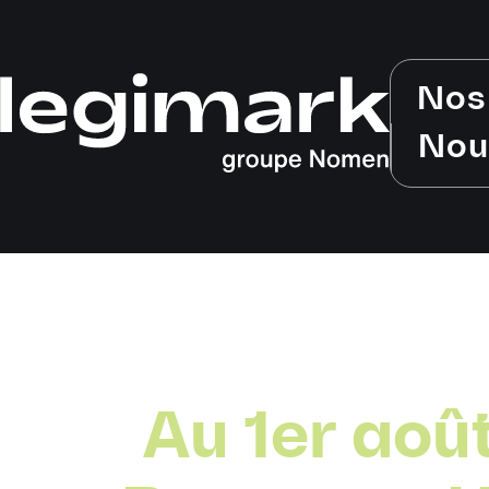
Nos
Nou
Au 1er aoû