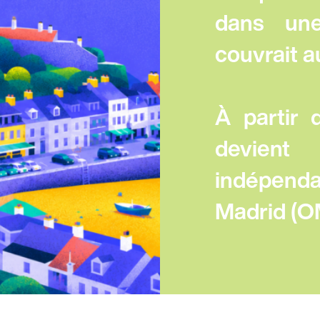
dans une
couvrait 
À partir 
devien
indépend
Madrid (O