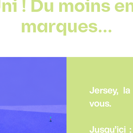
i ! Du moins en
marques…
Jersey, l
vous.
Jusqu’ici